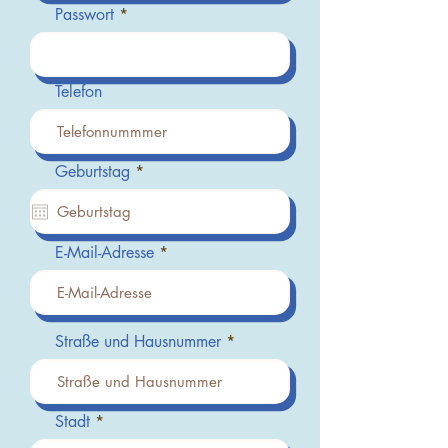
Passwort
Telefon
r
Geburtstag
*
e
q
u
i
r
E-Mail-Adresse
e
d
Straße und Hausnummer
Stadt