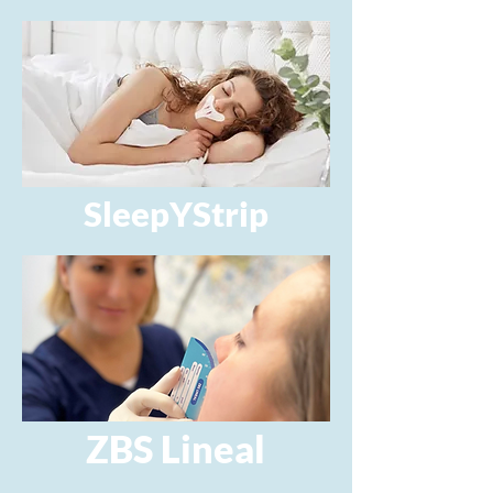
SleepYStrip
ZBS Lineal