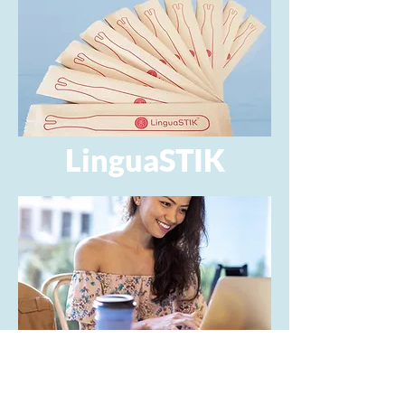
LinguaSTIK
Vid
eos